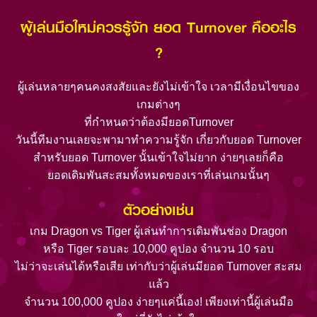
ผู้เล่นมือใหม่ควรรู้จัก ยอด Turnover คืออะไร
?
ผู้เล่นหลายๆคนคงสงสัยและยังไม่เข้าใจ เวลามีเงื่อนไขของ
เกมต่างๆ
ที่กำหนดว่าต้องมียอดTurnover
วันนี้ทีมงานเลยจะพามาทำความรู้จัก เกี่ยวกับยอด Turnover
สำหรับยอด Turnover นั้นเข้าใจไม่ยาก ง่ายๆเลยก็คือ
ยอดเดิมพันสะสมทั้งหมดของเราที่เล่นเกมนั้นๆ
ตัวอย่างเช่น
เกม Dragon vs Tiger ผู้เล่นทำการเดิมพันช่อง Dragon
หรือ Tiger รอบละ 10,000 คูปอง จำนวน 10 รอบ
ไม่ว่าจะเล่นได้หรือเสีย เท่ากับว่าผู้เล่นมียอด Turnover สะสม
แล้ว
จำนวน 100,000 คูปอง ง่ายๆแค่นี้เอง! เพียงเท่านี้ผู้เล่นมือ