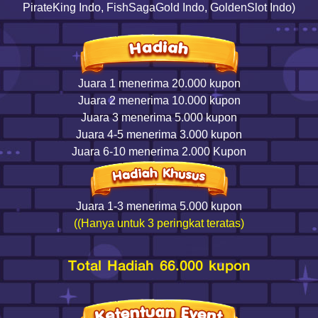
PirateKing Indo, FishSagaGold Indo, GoldenSlot Indo)
Juara 1 menerima 20.000 kupon
Juara 2 menerima 10.000 kupon
Juara 3 menerima 5.000 kupon
Juara 4-5 menerima 3.000 kupon
Juara 6-10 menerima 2.000 Kupon
Juara 1-3 menerima 5.000 kupon
((Hanya untuk 3 peringkat teratas)
Total Hadiah 66.000 kupon