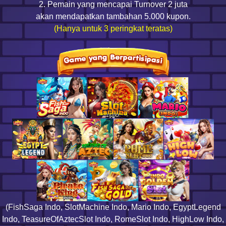
2. Pemain yang mencapai Turnover 2 juta
akan mendapatkan tambahan 5.000 kupon.
(Hanya untuk 3 peringkat teratas)
(FishSaga Indo, SlotMachine Indo, Mario Indo, EgyptLegend
Indo, TeasureOfAztecSlot Indo, RomeSlot Indo, HighLow Indo,