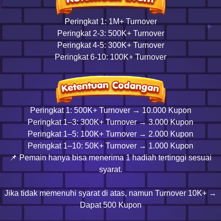
Peringkat 1: 1M+ Turnover
Peringkat 2-3: 500K+ Turnover
Peringkat 4-5: 300K+ Turnover
Peringkat 6-10: 100K+ Turnover
Peringkat 1: 500K+ Turnover → 10.000 Kupon
Peringkat 1–3: 300K+ Turnover → 3.000 Kupon
Peringkat 1–5: 100K+ Turnover → 2.000 Kupon
Peringkat 1–10: 50K+ Turnover → 1.000 Kupon
📌 Pemain hanya bisa menerima 1 hadiah tertinggi sesuai
syarat.
Jika tidak memenuhi syarat di atas, namun Turnover 10K+ →
Dapat 500 Kupon