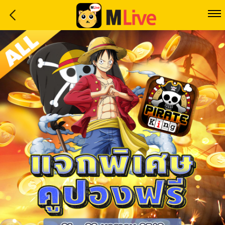
Home
Event
LuckyGame
WinwinCoin
Debit
Mdoll
Help
Support
Language
: