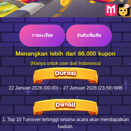
Log in
รายละเอียด
อันดับเพิ่มเติม
Top up
Menangkan lebih dari 66.000 kupon
(Hanya untuk user dari Indonesia)
22 Januari 2026 (00.00) – 27 Januari 2026 (23.59) WIB
1. Top 10 Turnover tertinggi selama acara akan mendapatkan
hadiah.