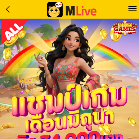
Home
Event
LuckyGame
WinwinCoin
Debit
Mdoll
Help
Support
Language
: