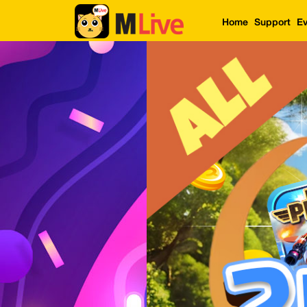
Home
Support
Ev
Home
Event
LuckyGame
WinwinCoin
Debit
Mdoll
Help
Support
Language
: