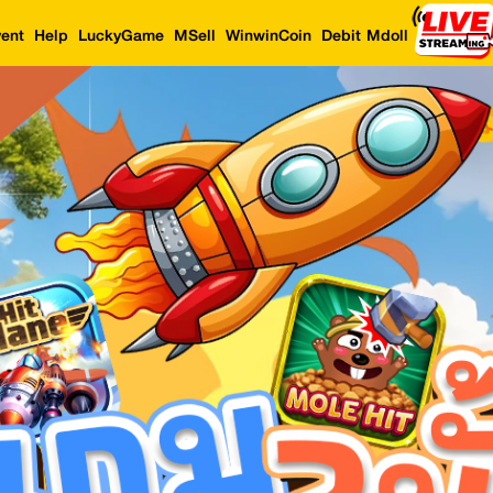
ent
Help
LuckyGame
MSell
WinwinCoin
Debit Mdoll