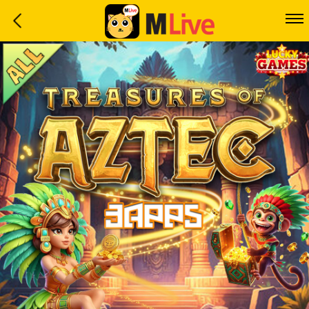
Home
Event
LuckyGame
WinwinCoin
Debit
Mdoll
Help
Support
Language
: