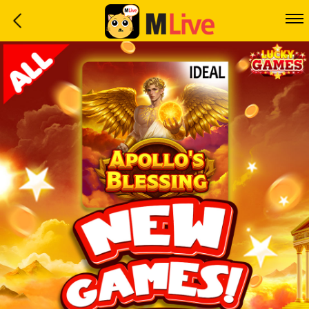
Home
Event
LuckyGame
WinwinCoin
Debit
Mdoll
Help
Support
Language
: