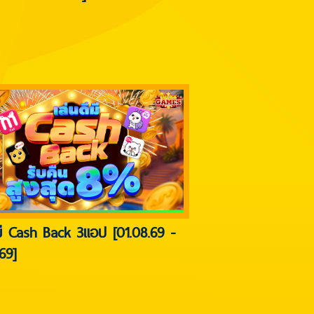
ีมี Cash Back 3แอป [01.08.69 -
69]