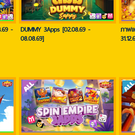
.69 -
DUMMY 3Apps [02.08.69 -
ภาพแต
08.08.69]
31.12.