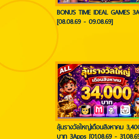
BONUS TIME IDEAL GAMES 3
[08.08.69 - 09.08.69]
ลุ้นรางวัลใหญ่เดือนสิงหาคม 3,4
บาท 3Apps [01.08.69 - 31.08.6