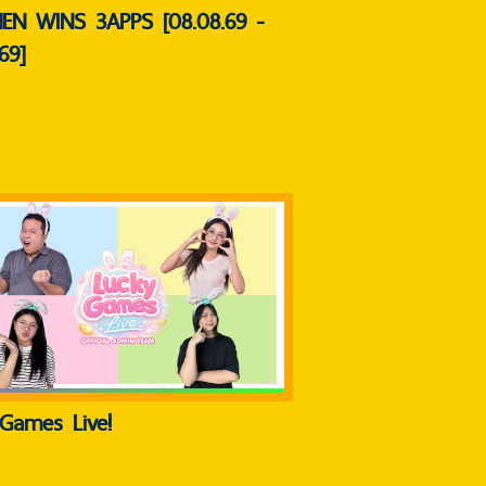
HEN WINS 3APPS [08.08.69 -
69]
Games Live!