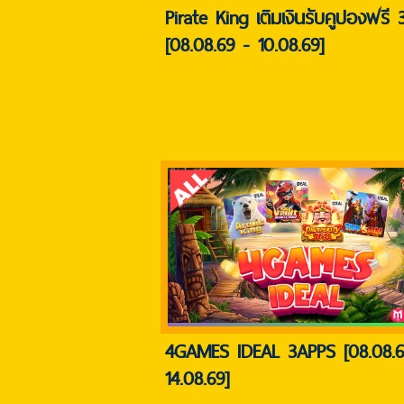
Pirate King เติมเงินรับคูปองฟรี
[08.08.69 - 10.08.69]
4GAMES IDEAL 3APPS [08.08.6
14.08.69]