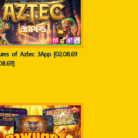
ures of Aztec 3App [02.08.69
08.69]