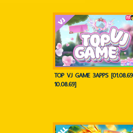
TOP VJ GAME 3APPS [01.08.69
10.08.69]