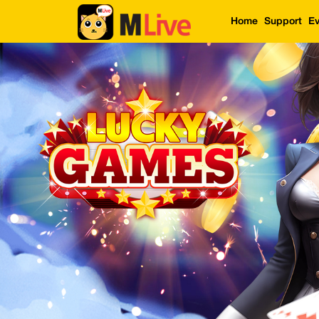
Home
Support
Ev